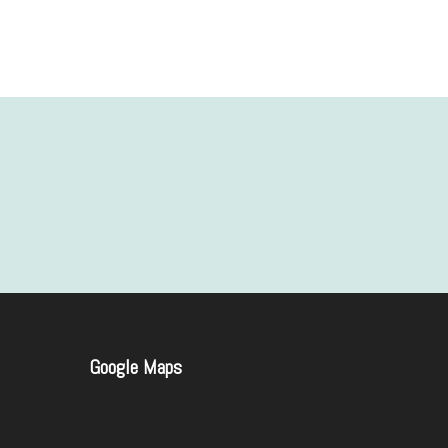
Google
Map
s