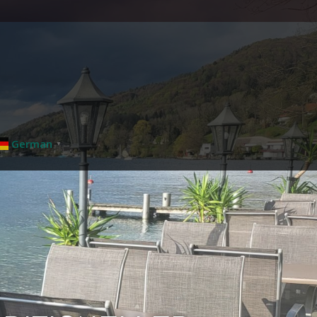
German
▼