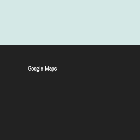
Google
Map
s