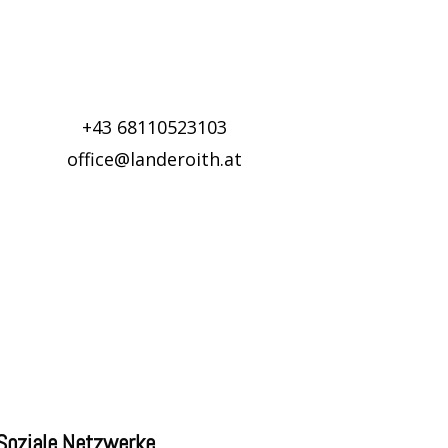
+43 68110523103
office@landeroith.at
Soziale Netzwerke