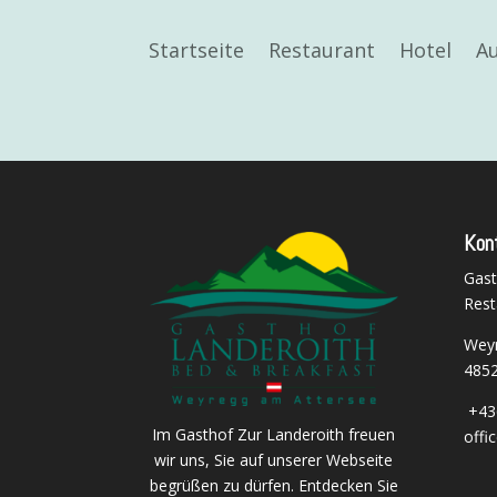
Startseite
Restaurant
Hotel
Au
Kon
Gast
Rest
Weyr
485
+43
Im Gasthof Zur Landeroith freuen
offi
wir uns, Sie auf unserer Webseite
begrüßen zu dürfen. Entdecken Sie