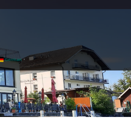
German
▼